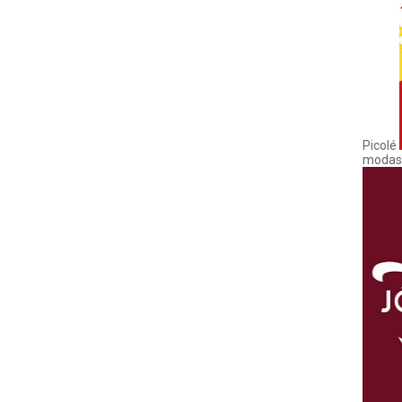
Picolé
modas