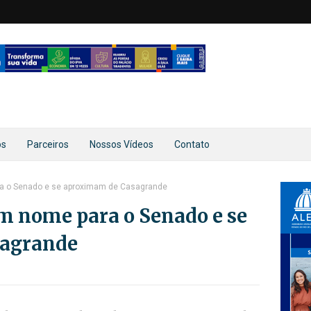
os
Parceiros
Nossos Vídeos
Contato
a o Senado e se aproximam de Casagrande
m nome para o Senado e se
agrande