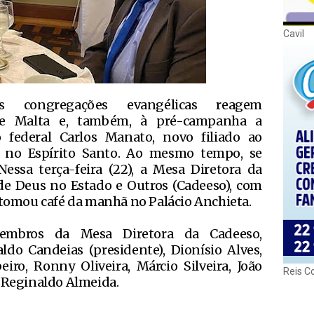
Cavil
as congregações evangélicas reagem
e Malta e, também, à pré-campanha a
federal Carlos Manato, novo filiado ao
a no Espírito Santo. Ao mesmo tempo, se
ssa terça-feira (22), a Mesa Diretora da
e Deus no Estado e Outros (Cadeeso), com
, tomou café da manhã no Palácio Anchieta.
membros da Mesa Diretora da Cadeeso,
do Candeias (presidente), Dionísio Alves,
eiro, Ronny Oliveira, Márcio Silveira, João
Reis C
e Reginaldo Almeida.