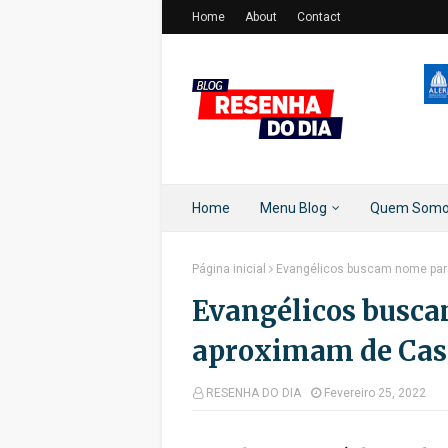
Home
About
Contact
Home
Menu Blog
Quem Som
Página inicial
Evangélicos buscam nome par
Evangélicos busca
aproximam de Cas
RESENHA DO DIA
Fevereiro 25, 2022