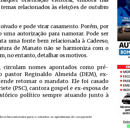
temas relacionados às eleições de outubro
ivado e pode virar casamento. Porém, por
 uma autorização para namorar. Pode ser
nta uma fonte bem relacionada à Cadeeso,
datura de Manato não se harmoniza com o
sem, no entanto, detalhar os motivos.
s, circulam nomes apontados como pré-
do pastor Reginaldo Almeida (DEM), ex-
ende retomar o mandato. Ele foi casado
iete (PSC), cantora gospel e ex-esposa de
tórico político sempre atuando junto à
angelicos-buscam-nome-para-o-senadoe-se-aproximam-de-casagrande