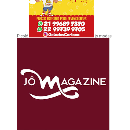
Picolé
jo modas