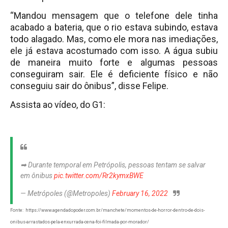
“Mandou mensagem que o telefone dele tinha
acabado a bateria, que o rio estava subindo, estava
todo alagado. Mas, como ele mora nas imediações,
ele já estava acostumado com isso. A água subiu
de maneira muito forte e algumas pessoas
conseguiram sair. Ele é deficiente físico e não
conseguiu sair do ônibus”, disse Felipe.
Assista ao vídeo, do G1:
➡ Durante temporal em Petrópolis, pessoas tentam se salvar
em ônibus
pic.twitter.com/Rr2kymxBWE
— Metrópoles (@Metropoles)
February 16, 2022
Fonte: https://www.agendadopoder.com.br/manchete/momentos-de-horror-dentro-de-dois-
onibus-arrastados-pela-enxurrada-cena-foi-filmada-por-morador/