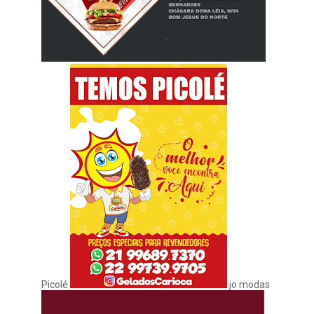
Picolé
jo modas