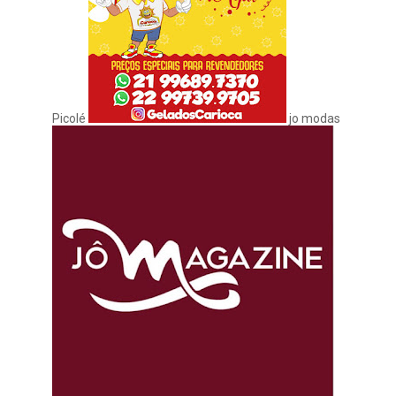
Picolé
jo modas