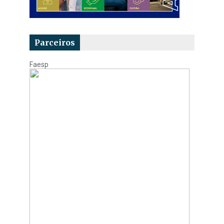
Parceiros
Faesp