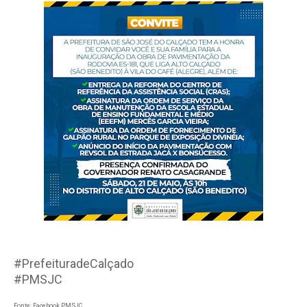
#PrefeituradeCalçado
#PMSJC
Fonte: Facebook PMSJC