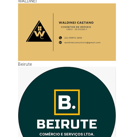
WALDINEI
Beirute