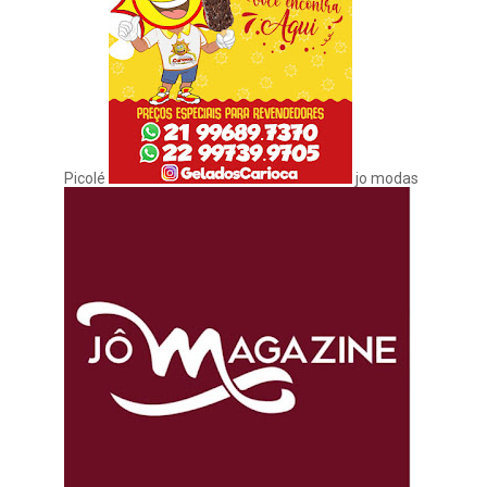
Picolé
jo modas