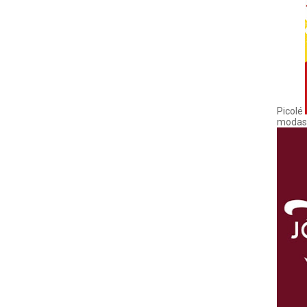
Picolé
modas