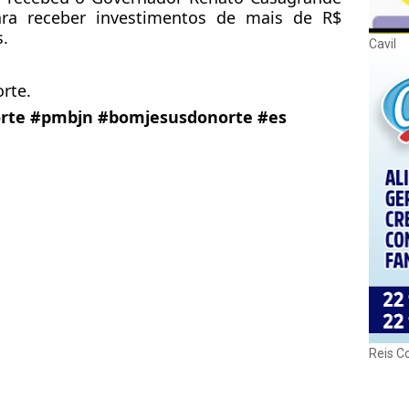
a receber investimentos de mais de R$
s.
Cavil
rte.
rte
#pmbjn
#bomjesusdonorte
#es
Reis C