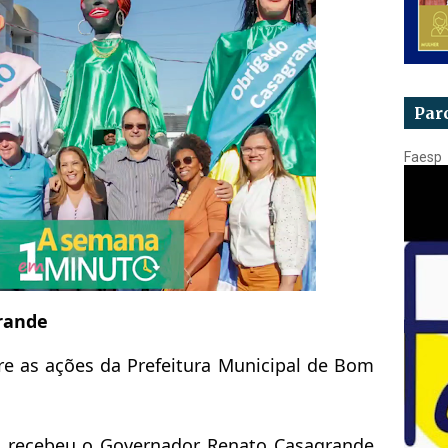
Par
Faesp
rande
re as ações da Prefeitura Municipal de Bom
o recebeu o Governador Renato Casagrande