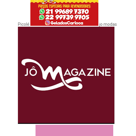
Picolé
jo modas