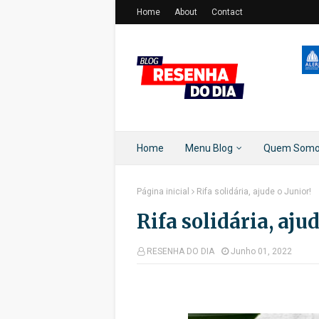
Home
About
Contact
Home
Menu Blog
Quem Som
Página inicial
Rifa solidária, ajude o Junior!
Rifa solidária, ajud
RESENHA DO DIA
Junho 01, 2022