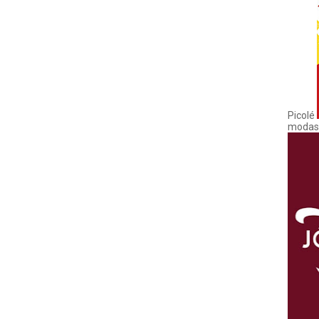
Picolé
modas