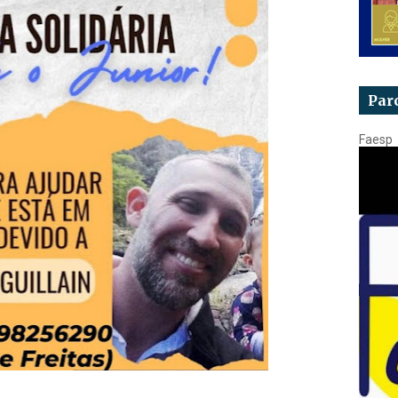
Par
Faesp