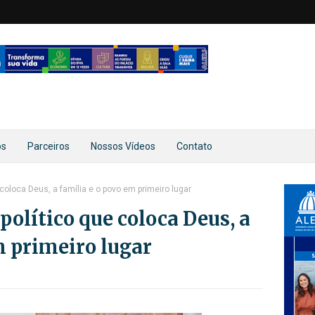
os
Parceiros
Nossos Vídeos
Contato
coloca Deus, a família e o povo em primeiro lugar
olítico que coloca Deus, a
m primeiro lugar