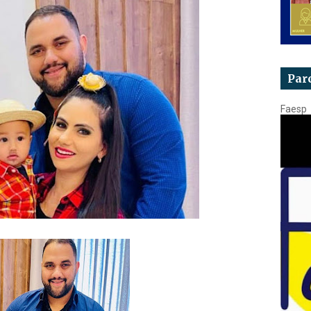
Par
Faesp