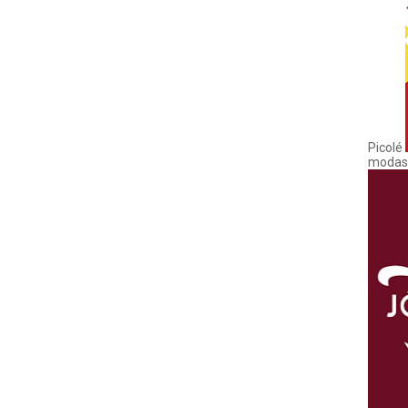
Picolé
modas