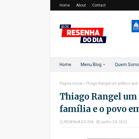
Home
About
Contact
Home
Menu Blog
Quem Som
Página inicial
Thiago Rangel um político que 
Thiago Rangel um p
família e o povo e
RESENHA DO DIA
Junho 24, 2022