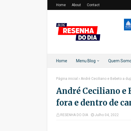
Home
About
Contact
Home
Menu Blog
Quem Som
Página inicial
André Ceciliano e Bebeto a du
André Ceciliano e
fora e dentro de c
RESENHA DO DIA
Julho 04, 2022