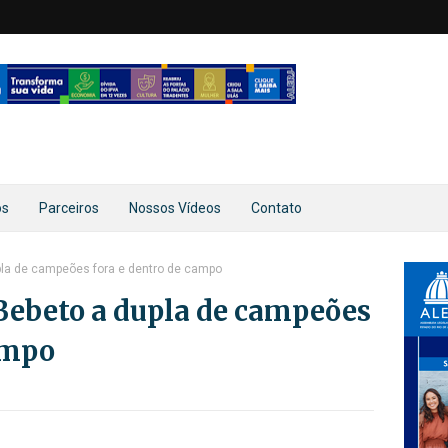
os
Parceiros
Nossos Vídeos
Contato
pla de campeões fora e dentro de campo
 Bebeto a dupla de campeões
ampo