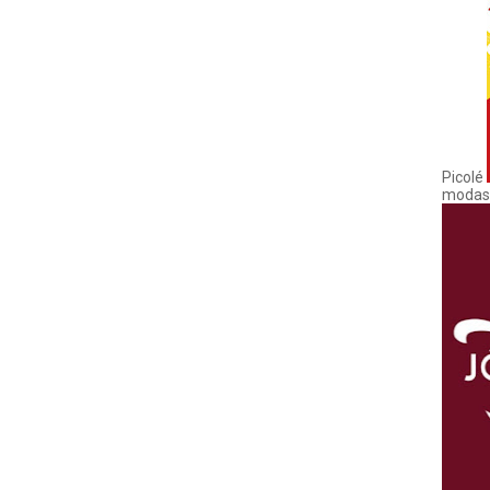
Picolé
modas