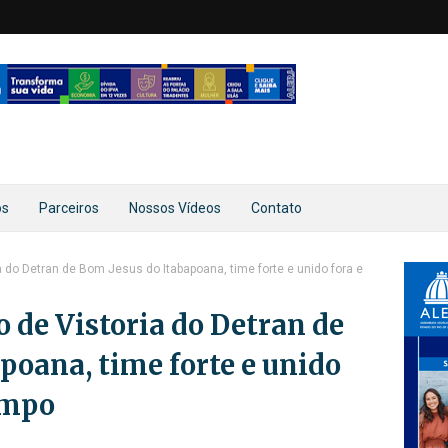
os
Parceiros
Nossos Vídeos
Contato
a do Detran de Bom Jesus do Itabapoana, time forte e unido fora e
o de Vistoria do Detran de
poana, time forte e unido
ampo