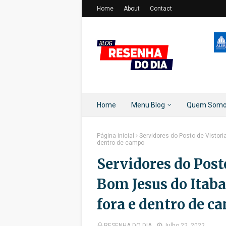
Home
About
Contact
Home
Menu Blog
Quem Som
Página inicial
Servidores do Posto de Vistori
dentro de campo
Servidores do Post
Bom Jesus do Itaba
fora e dentro de c
RESENHA DO DIA
Julho 22, 2022