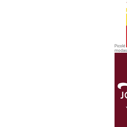
Picolé
modas