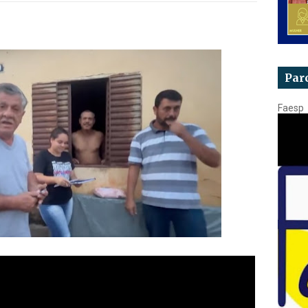
Par
Faesp