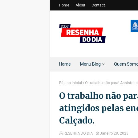
Home
About
Contact
Home
Menu Blog
Quem Som
Página inicial
O trabalho não para! Assisten
O trabalho não par
atingidos pelas en
Calçado.
RESENHA DO DIA
Janeiro 28, 2023