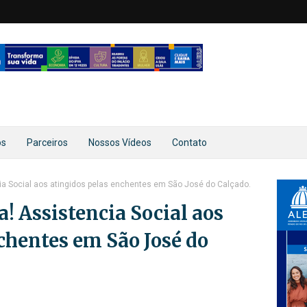
os
Parceiros
Nossos Vídeos
Contato
cia Social aos atingidos pelas enchentes em São José do Calçado.
a! Assistencia Social aos
chentes em São José do