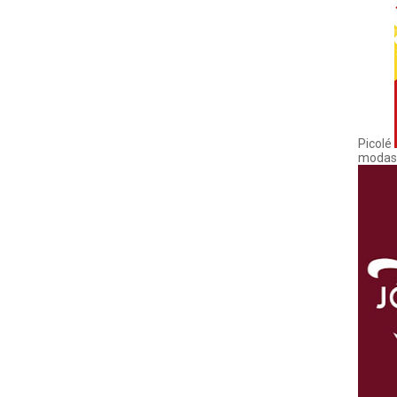
Picolé
modas