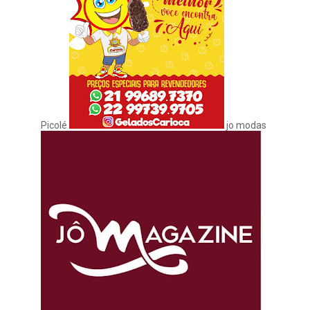
Picolé
jo modas