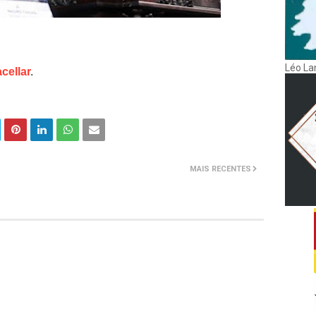
Léo La
cellar
.
MAIS RECENTES