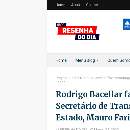
Home
About
Contact
Home
Menu Blog
Quem Som
Página inicial
Rodrigo Bacellar faz homenage
Farias.
Rodrigo Bacellar 
Secretário de Tran
Estado, Mauro Fari
RESENHA DO DIA
Março 24, 2023