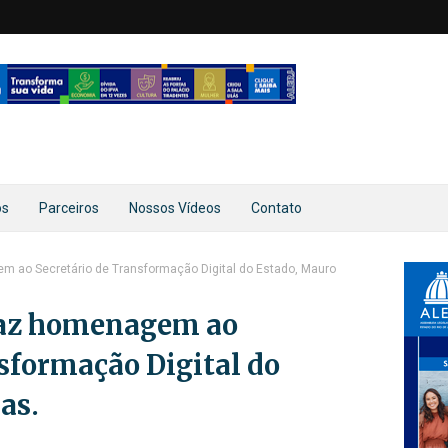
os
Parceiros
Nossos Vídeos
Contato
m ao Secretário de Transformação Digital do Estado, Mauro
faz homenagem ao
sformação Digital do
as.