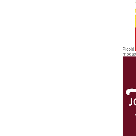
Picolé
modas