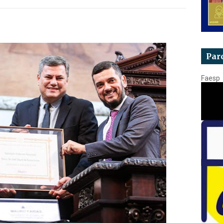
Par
Faesp