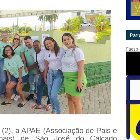
Par
Faesp
 (2), a APAE (Associação de Pais e
nais) de São José do Calçado