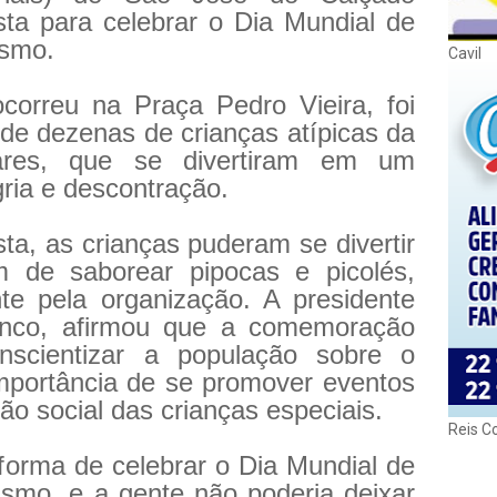
ta para celebrar o Dia Mundial de
ismo.
Cavil
orreu na Praça Pedro Vieira, foi
de dezenas de crianças atípicas da
iares, que se divertiram em um
gria e descontração.
sta, as crianças puderam se divertir
 de saborear pipocas e picolés,
nte pela organização. A presidente
anco, afirmou que a comemoração
nscientizar a população sobre o
mportância de se promover eventos
ão social das crianças especiais.
Reis C
forma de celebrar o Dia Mundial de
ismo, e a gente não poderia deixar