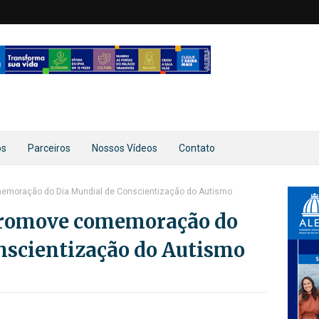
os
Parceiros
Nossos Vídeos
Contato
emoração do Dia Mundial de Conscientização do Autismo
promove comemoração do
nscientização do Autismo