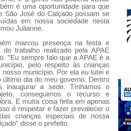
bém é uma oportunidade para que
 de São José do Calçado possam se
ncluídas em nossa sociedade nesta
irmou Julianne.
mbém marcou presença na festa e
a do trabalho realizado pela APAE
o. "Eu sempre falo que a APAE é a
nicípio, pelo respeito às crianças
nosso município. Por ela eu lutei e
 o último dia do meu governo. Dentro
s inaugurar a sede. Tínhamos o
ojeto, conseguimos o recurso e
bra. É muita coisa feita em apenas
so é respeitar e fazer prevalecer o
 das crianças especiais de nossa
çado” disse o prefeito.