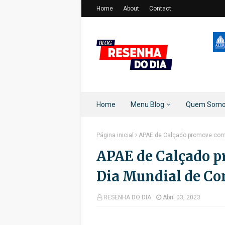
Home
About
Contact
Home
Menu Blog
Quem Som
Página inicial
APAE de Calçado promove com
APAE de Calçado 
Dia Mundial de Co
RESENHA DO DIA
Abril 03, 2023