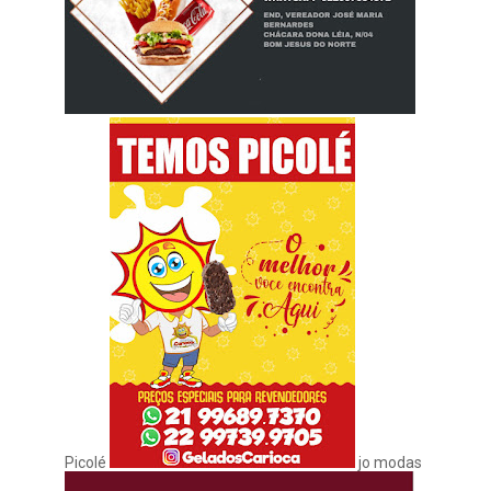
Picolé
jo modas