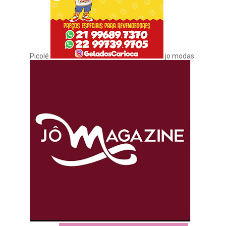
Picolé
jo modas