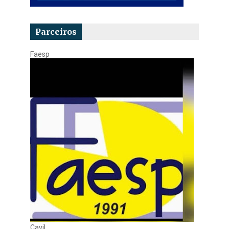
Parceiros
Faesp
Cavil