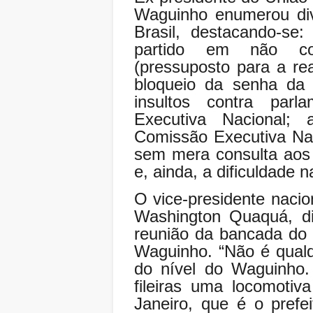
Waguinho enumerou div
Brasil, destacando-se:
partido em não con
(pressuposto para a re
bloqueio da senha da 
insultos contra par
Executiva Nacional;
Comissão Executiva Nac
sem mera consulta aos 
e, ainda, a dificuldade n
O vice-presidente nacio
Washington Quaquá, d
reunião da bancada do p
Waguinho. “Não é qualq
do nível do Waguinho
fileiras uma locomotiv
Janeiro, que é o pref