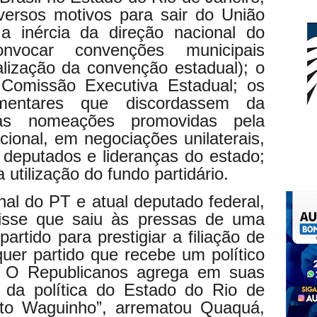
ersos motivos para sair do União
 a inércia da direção nacional do
vocar convenções municipais
alização da convenção estadual); o
Comissão Executiva Estadual; os
lamentares que discordassem da
 as nomeações promovidas pela
ional, em negociações unilaterais,
deputados e lideranças do estado;
a utilização do fundo partidário.
nal do PT e atual deputado federal,
isse que saiu às pressas de uma
artido para prestigiar a filiação de
uer partido que recebe um político
. O Republicanos agrega em suas
a da política do Estado do Rio de
eito Waguinho”, arrematou Quaquá,