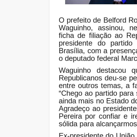
O prefeito de Belford R
Waguinho, assinou, ne
ficha de filiação ao R
presidente do partido
Brasília, com a presenç
o deputado federal Marc
Waguinho destacou q
Republicanos deu-se pel
entre outros temas, a f
“Chego ao partido para
ainda mais no Estado do
Agradeço ao presidente
Pereira por confiar e i
sólida para alcançarmo
Ex-presidente do União 