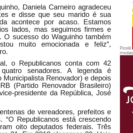
uinho, Daniela Carneiro agradeceu
es e disse que seu marido é sua
“Nada acontece por acaso. Estamos
ios lados, mas seguimos firmes e
s. O sucesso do Waguinho também
tou muito emocionada e feliz”,
Picolé
ro.
modas
l, o Republicanos conta com 42
 quatro senadores. A legenda é
 Municipalista Renovador) e depois
B (Partido Renovador Brasileiro)
vice-presidente da República, José
entenas de vereadores, prefeitos e
s. “O Republicanos está crescendo
am oito deputados federais. Três