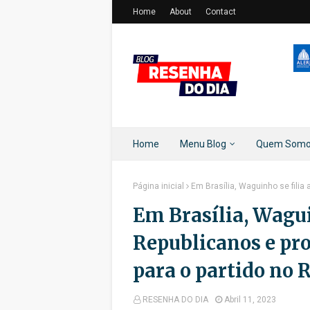
Home
About
Contact
Home
Menu Blog
Quem Som
Página inicial
Em Brasília, Waguinho se filia
Em Brasília, Wagui
Republicanos e pr
para o partido no 
RESENHA DO DIA
Abril 11, 2023