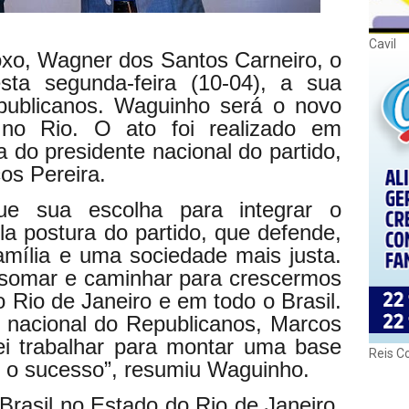
Cavil
oxo, Wagner dos Santos Carneiro, o
sta segunda-feira (10-04), a sua
epublicanos. Waguinho será o novo
 no Rio. O ato foi realizado em
a do presidente nacional do partido,
os Pereira.
ue sua escolha para integrar o
a postura do partido, que defende,
amília e uma sociedade mais justa.
 somar e caminhar para crescermos
 Rio de Janeiro e em todo o Brasil.
 nacional do Republicanos, Marcos
rei trabalhar para montar uma base
Reis C
s o sucesso”, resumiu Waguinho.
Brasil no Estado do Rio de Janeiro,