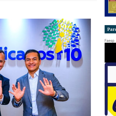
Par
Faesp