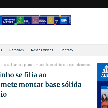
os
Parceiros
Nossos Vídeos
Contato
 ao Republicanos e promete montar base sólida para o partido no Rio
nho se filia ao
omete montar base sólida
Rio