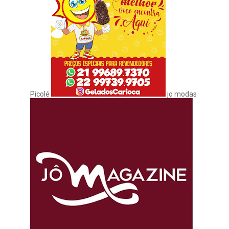
Picolé
jo modas