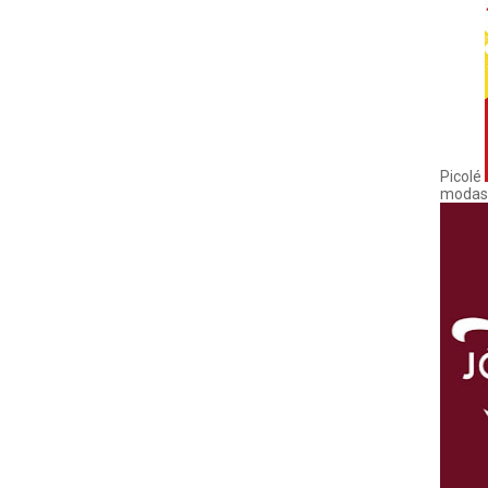
Picolé
modas