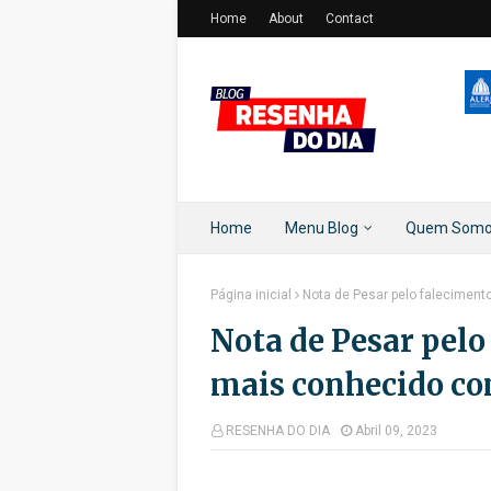
Home
About
Contact
Home
Menu Blog
Quem Som
Página inicial
Nota de Pesar pelo faleciment
Nota de Pesar pelo
mais conhecido co
RESENHA DO DIA
Abril 09, 2023