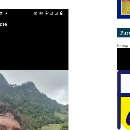
Par
Faesp