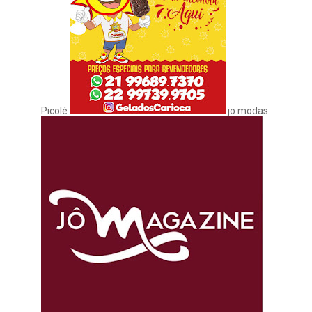
Picolé
jo modas