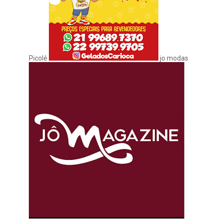
Picolé
jo modas