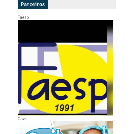
Parceiros
Faesp
Cavil