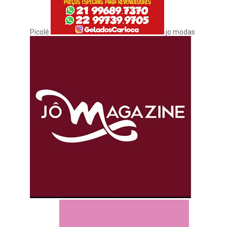
Picolé
jo modas