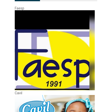
Faesp
Cavil