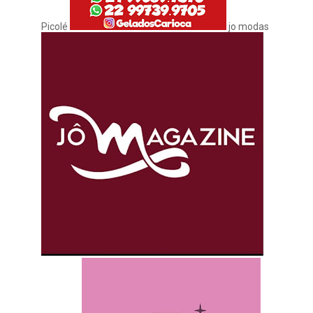
Picolé
jo modas