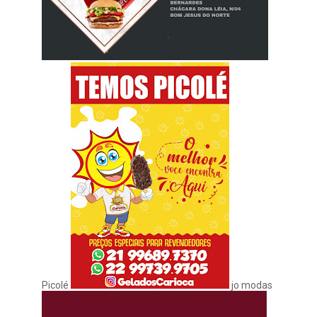
Picolé
jo modas