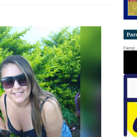
Par
Faesp