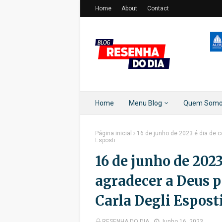
Home
About
Contact
Home
Menu Blog
Quem Som
Página inicial
16 de junho de 2023 é dia de c
Esposti
16 de junho de 2023
agradecer a Deus p
Carla Degli Espost
RESENHA DO DIA
Junho 16, 2023