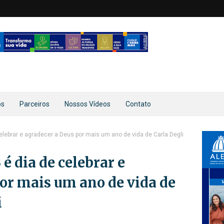
os
Parceiros
Nossos Vídeos
Contato
elebrar e agradecer a Deus por mais um ano de vida de Carla Degli
 é dia de celebrar e
or mais um ano de vida de
i