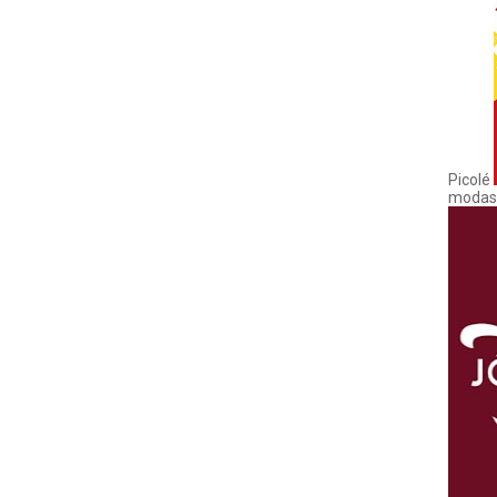
Picolé
modas