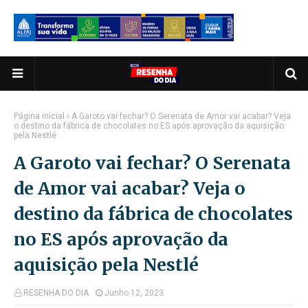
Página inicial
A Garoto vai fechar? O Serenata de Amor vai acabar? Veja
o destino da fábrica de chocolates no ES após aprovação da aquisição
pela Nestlé
A Garoto vai fechar? O Serenata
de Amor vai acabar? Veja o
destino da fábrica de chocolates
no ES após aprovação da
aquisição pela Nestlé
RESENHA DO DIA
Junho 12, 2023