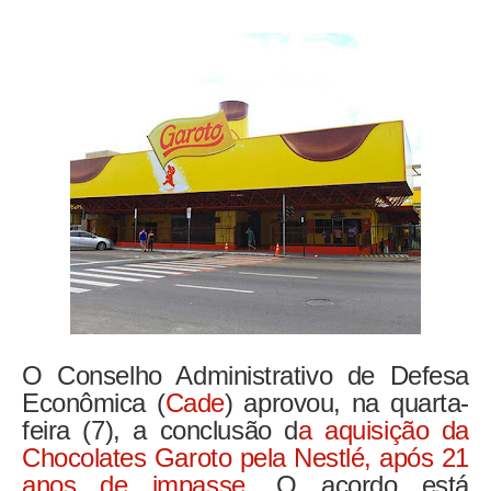
O Conselho Administrativo de Defesa
Econômica (
Cade
) aprovou, na quarta-
feira (7), a conclusão d
a aquisição da
Chocolates Garoto pela Nestlé, após 21
anos de impasse
. O acordo está