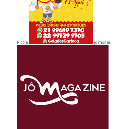
Picolé
jo modas