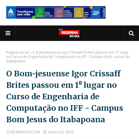
Página inicial
O Bom-jesuense Igor Crissaff Brites passou em 1⁰ lugar
no Curso de Engenharia de Computação no IFF - Campus Bom Jesus do
Itabapoana
O Bom-jesuense Igor Crissaff
Brites passou em 1⁰ lugar no
Curso de Engenharia de
Computação no IFF - Campus
Bom Jesus do Itabapoana
RESENHA DO DIA
Junho 24, 2023