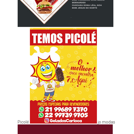
Picolé
jo modas