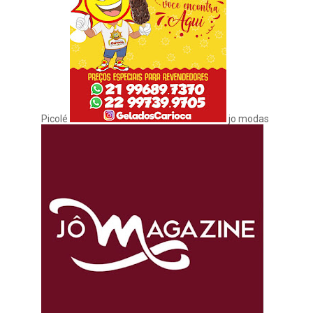
Picolé
jo modas