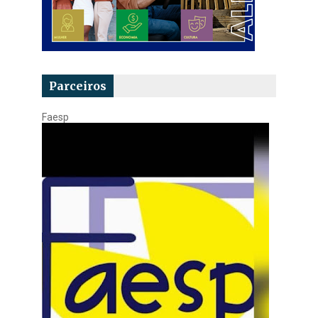
Parceiros
Faesp