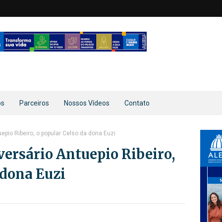
os
Parceiros
Nossos Vídeos
Contato
uepio Ribeiro, o popular Celso da dona Euzi
iversário Antuepio Ribeiro,
 dona Euzi