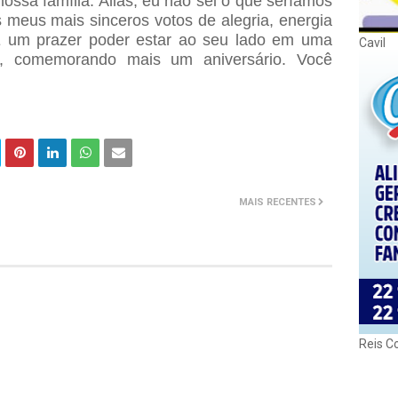
ossa família. Aliás, eu não sei o que seríamos
meus mais sinceros votos de alegria, energia
É um prazer poder estar ao seu lado em uma
Cavil
a, comemorando mais um aniversário. Você
MAIS RECENTES
Reis C