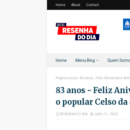
Home
About
Contact
Home
Menu Blog
Quem Som
Página inicial
83 anos - Feliz Aniversário Ant
83 anos - Feliz An
o popular Celso da
RESENHA DO DIA
Julho 11, 2023