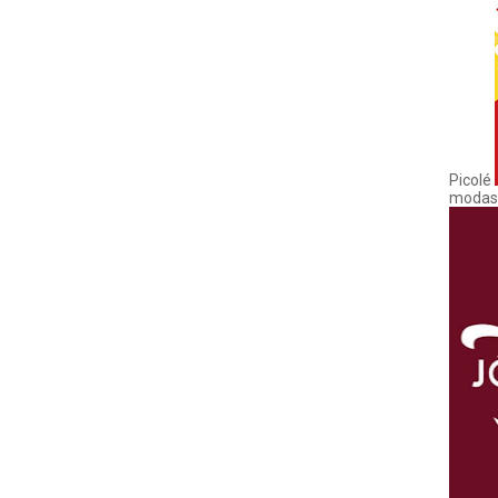
Picolé
modas