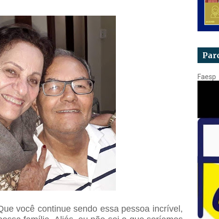
Par
Faesp
ue você continue sendo essa pessoa incrível,