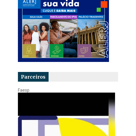
Parceiros
Faesp