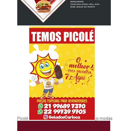
Picolé
jo modas