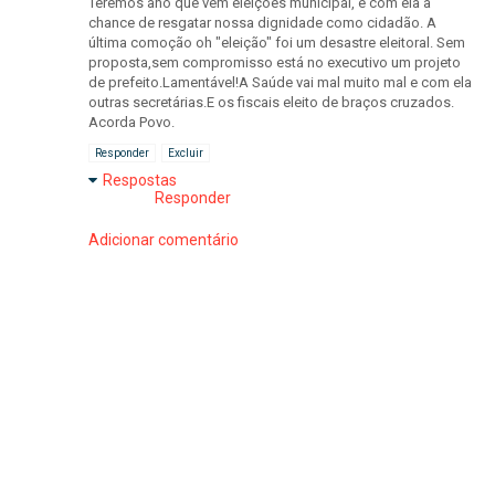
Teremos ano que vem eleições municipal, e com ela a
chance de resgatar nossa dignidade como cidadão. A
última comoção oh "eleição" foi um desastre eleitoral. Sem
proposta,sem compromisso está no executivo um projeto
de prefeito.Lamentável!A Saúde vai mal muito mal e com ela
outras secretárias.E os fiscais eleito de braços cruzados.
Acorda Povo.
Responder
Excluir
Respostas
Responder
Adicionar comentário