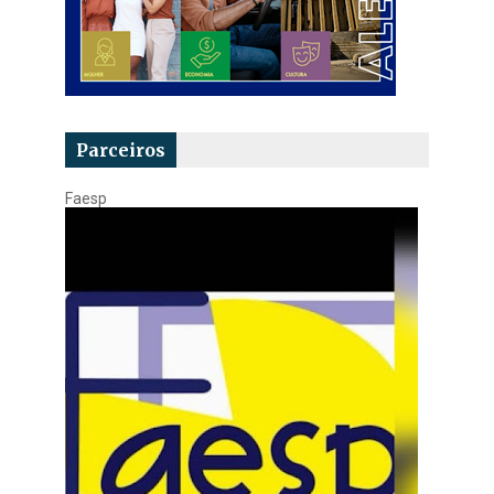
Parceiros
Faesp