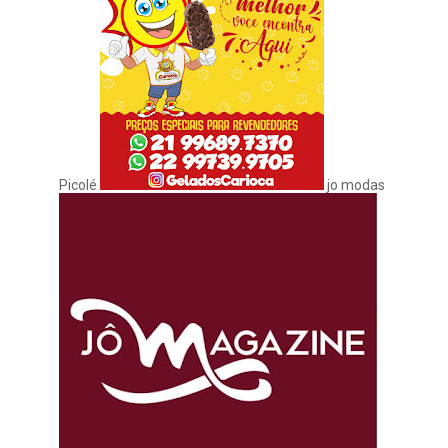
Picolé
jo modas