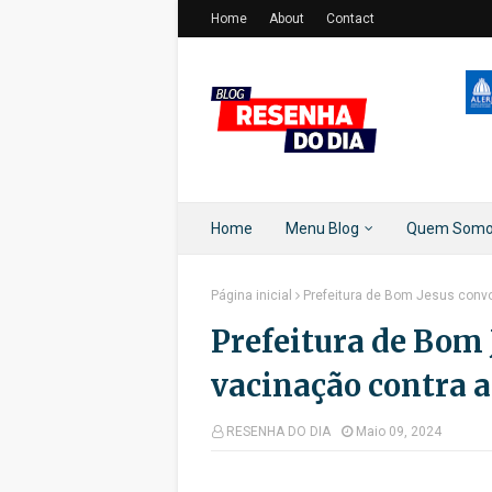
Home
About
Contact
Home
Menu Blog
Quem Som
Página inicial
Prefeitura de Bom Jesus convo
Prefeitura de Bom 
vacinação contra a
RESENHA DO DIA
Maio 09, 2024