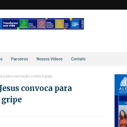
os
Parceiros
Nossos Vídeos
Contato
ca para vacinação contra a gripe
Jesus convoca para
 gripe