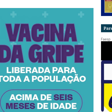
Par
Faesp