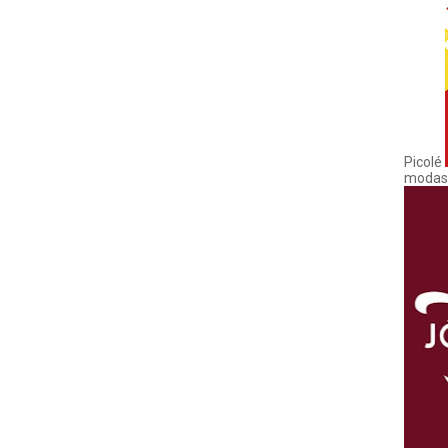
Picolé
modas