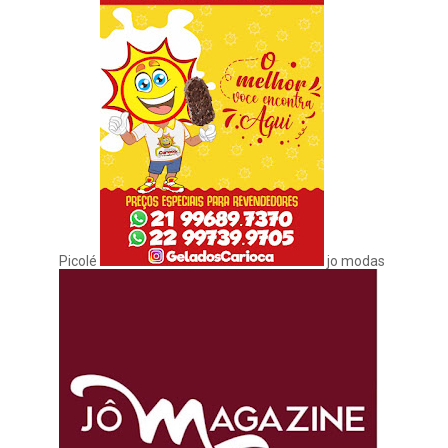
Picolé
jo modas