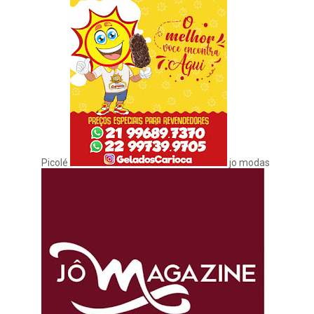
Picolé
jo modas