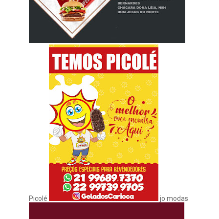
Picolé
jo modas