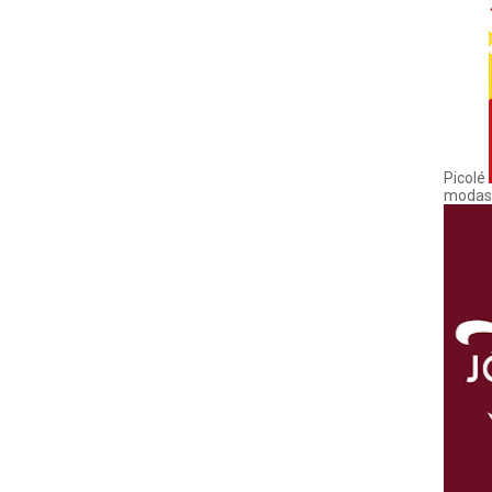
Picolé
modas