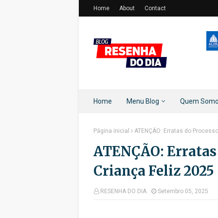
Home
About
Contact
Home
Menu Blog
Quem Som
Página inicial
ATENÇÃO: Erratas do Processo 
ATENÇÃO: Erratas 
Criança Feliz 2025
RESENHA DO DIA
Setembro 05, 2025