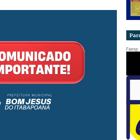
Par
Faesp