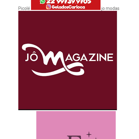
Picolé
jo modas