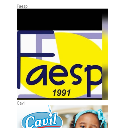
Faesp
Cavil