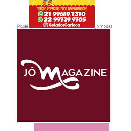
Picolé
jo modas