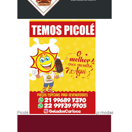
Picolé
jo modas