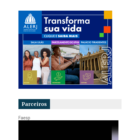
Parceiros
Faesp