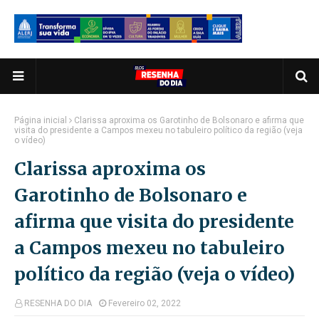
Página inicial
Clarissa aproxima os Garotinho de Bolsonaro e afirma que
visita do presidente a Campos mexeu no tabuleiro político da região (veja
o vídeo)
Clarissa aproxima os
Garotinho de Bolsonaro e
afirma que visita do presidente
a Campos mexeu no tabuleiro
político da região (veja o vídeo)
RESENHA DO DIA
Fevereiro 02, 2022