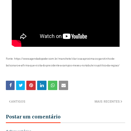
Fonte: https://www.agendadopoder.com.br/manchete/clarissa-aproxima-os-garotinho-de-
bolsonaro-e-afirma-que-visita-do-presidente-a-campos-mexeu-no-tabuleiro-politico-da-regiao/
ANTIGOS
MAIS RECENTES
Postar um comentário