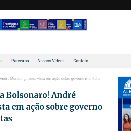
os
Parceiros
Nossos Vídeos
Contato
o! André Mendonça pede vista em ação sobre governo monitorar
 a Bolsonaro! André
ta em ação sobre governo
tas