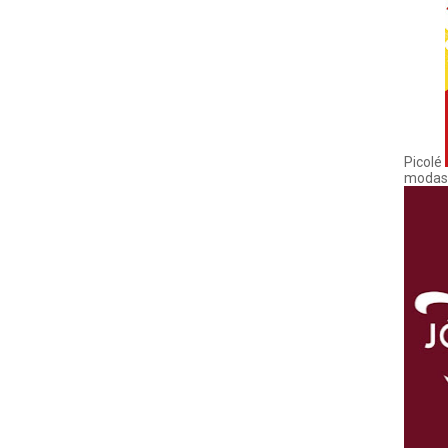
Picolé
modas