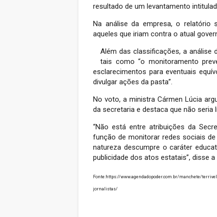
resultado de um levantamento intitulad
Na análise da empresa, o relatório s
aqueles que iriam contra o atual gover
Além das classificações, a análise 
tais como “o monitoramento preven
esclarecimentos para eventuais equív
divulgar ações da pasta”.
No voto, a ministra Cármen Lúcia argu
da secretaria e destaca que não seria lí
“Não está entre atribuições da Secr
função de monitorar redes sociais de 
natureza descumpre o caráter educati
publicidade dos atos estatais”, disse a
Fonte:https://www.agendadopoder.com.br/manchete/terrivel
jornalistas/