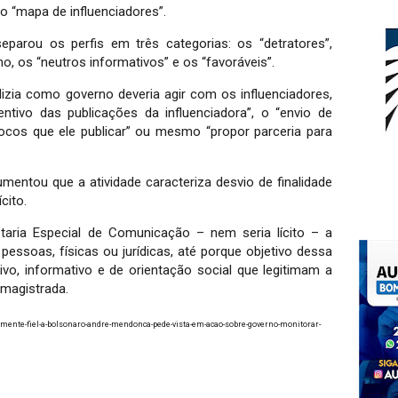
o “mapa de influenciadores”.
eparou os perfis em três categorias: os “detratores”,
no, os “neutros informativos” e os “favoráveis”.
dizia como governo deveria agir com os influenciadores,
tivo das publicações da influenciadora”, o “envio de
ocos que ele publicar” ou mesmo “propor parceria para
mentou que a atividade caracteriza desvio de finalidade
cito.
etaria Especial de Comunicação – nem seria lícito – a
pessoas, físicas ou jurídicas, até porque objetivo dessa
vo, informativo e de orientação social que legitimam a
 magistrada.
mente-fiel-a-bolsonaro-andre-mendonca-pede-vista-em-acao-sobre-governo-monitorar-