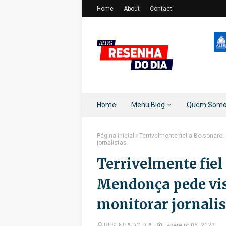
Home
About
Contact
Home
Menu Blog
Quem Som
Página inicial
Terrivelmente fiel a Bolsonar
jornalistas
Terrivelmente fiel
Mendonça pede vis
monitorar jornalis
RESENHA DO DIA
Fevereiro 06, 2022