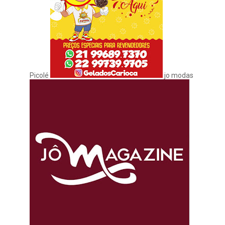
Picolé
jo modas