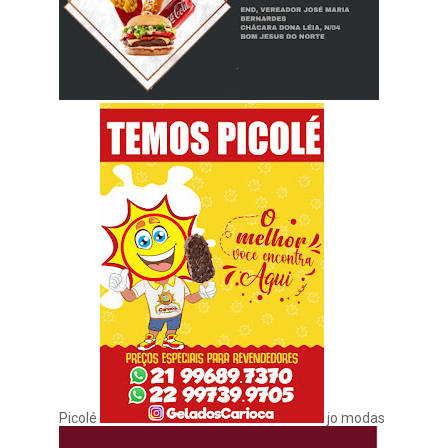
Picolé
jo modas