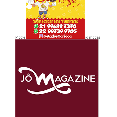
Picolé
jo modas