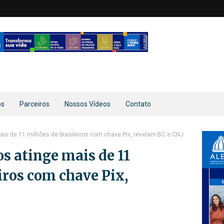
os
Parceiros
Nossos Vídeos
Contato
s de 11 milhões de brasileiros com chave Pix, revelam BC e CNJ
s atinge mais de 11
iros com chave Pix,