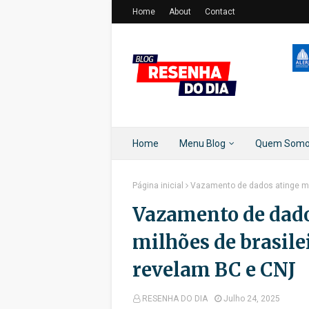
Home
About
Contact
Home
Menu Blog
Quem Som
Página inicial
Vazamento de dados atinge mai
Vazamento de dado
milhões de brasile
revelam BC e CNJ
RESENHA DO DIA
Julho 24, 2025