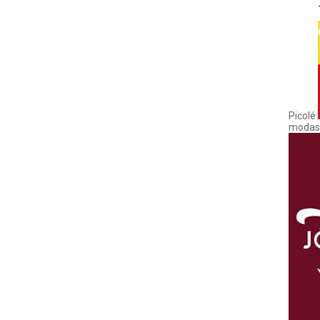
Picolé
modas